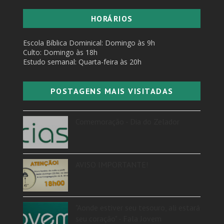
HORÁRIOS
Escola Bíblica Dominical: Domingo às 9h
Culto: Domingo às 18h
Estudo semanal: Quarta-feira às 20h
POSTAGENS MAIS VISITADAS
Comemoração - Dia do Zelador
AVISO IMPORTANTE!
"Aonde estiver seu tesouro, ali estará
seu coração" - Fala Jovem