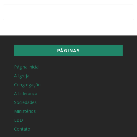
PÁGINAS
Página inicial
A Igreja
Congregação
A Liderança
Sociedades
Ministérios
EBD
Contato