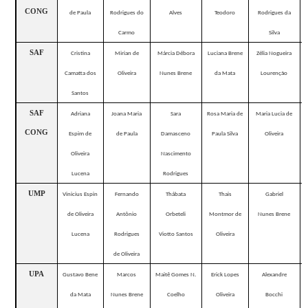
CONG
de Paula
Rodrigues do
Alves
Teodoro
Rodrigues da
Carmo
Silva
SAF
Cristina
Mirian de
Márcia Débora
Luciana Brene
Zélia Nogueira
Camatta dos
Oliveira
Nunes Brene
da Mata
Lourenção
Santos
SAF
Adriana
Joana Maria
Sara
Rosa Maria de
Maria Lucia de
CONG
Espim de
de Paula
Damasceno
Paula Silva
Oliveira
Oliveira
Nascimento
Lucena
Rodrigues
UMP
Vinicius Espin
Fernando
Thábata
Thais
Gabriel
de Oliveira
Antônio
Orbeteli
Montmor de
Nunes Brene
Lucena
Rodrigues
Viotto Santos
Oliveira
de Oliveira
UPA
Gustavo Bene
Marcos
Maitê Gomes N.
Erick Lopes
Alexandre
da Mata
Nunes Brene
Coelho
Oliveira
Bocchi