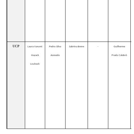
UCP
Laura Narumi
Pedro Silva
Sabrina Brene
-
Guilherme
Hayack
Azevedo
Prado Calabró
Louback