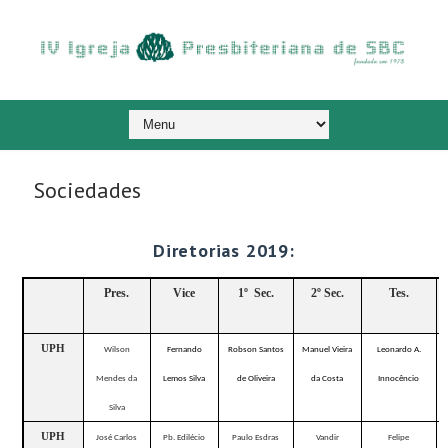
Sociedades
Diretorias 2019:
Pres.
Vice
1º
Sec.
2º Sec.
Tes.
UPH
Wilson
Fernando
Robson Santos
Manuel Vieira
Leonardo A.
Mendes da
Lemos Silva
de Oliveira
da Costa
Innocêncio
Silva
UPH
José Carlos
Pb. Edilécio
Paulo Esdras
Vandir
Felipe